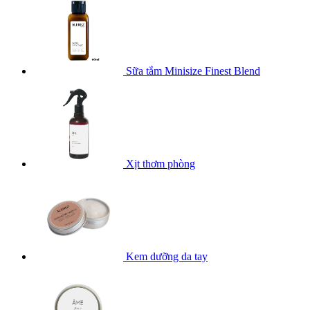
Sữa tắm Minisize Finest Blend
Xịt thơm phòng
Kem dưỡng da tay