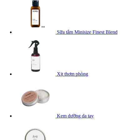
Sữa tắm Minisize Finest Blend
Xịt thơm phòng
Kem dưỡng da tay