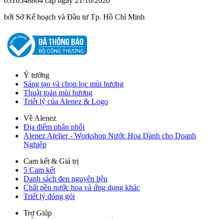
0316548804 cấp ngày 21/10/2020
bởi Sở Kế hoạch và Đầu tư Tp. Hồ Chí Minh
Ý tưởng
Sáng tạo và chọn lọc mùi hương
Thuật toán mùi hương
Triết lý của Alenez & Logo
Về Alenez
Địa điểm phân phối
Alenez Atelier - Workshop Nước Hoa Dành cho Doanh
Nghiệp
Cam kết & Giá trị
5 Cam kết
Danh sách đen nguyên liệu
Chất nền nước hoa và ứng dụng khác
Triết lý đóng gói
Trợ Giúp