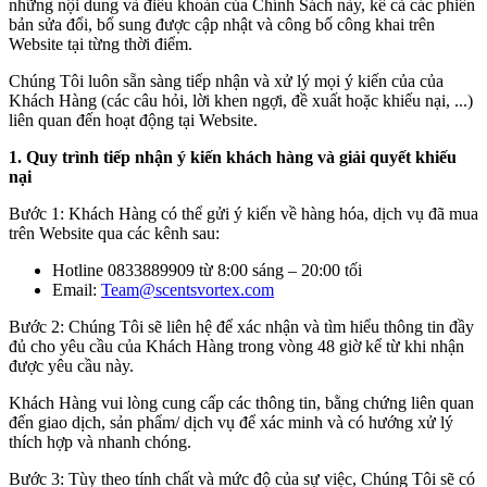
những nội dung và điều khoản của Chính Sách này, kể cả các phiên
bản sửa đổi, bổ sung được cập nhật và công bố công khai trên
Website tại từng thời điểm.
Chúng Tôi luôn sẵn sàng tiếp nhận và xử lý mọi ý kiến của của
Khách Hàng (các câu hỏi, lời khen ngợi, đề xuất hoặc khiếu nại, ...)
liên quan đến hoạt động tại Website.
1. Quy trình tiếp nhận ý kiến khách hàng và giải quyết khiếu
nại
Bước 1:
Khách Hàng có thể gửi ý kiến về hàng hóa, dịch vụ đã mua
trên Website qua các kênh sau:
Hotline 0833889909 từ
8:00 sáng – 20:00 tối
Email:
Team@scentsvortex.com
Bước 2:
Chúng Tôi sẽ liên hệ để xác nhận và tìm hiểu thông tin đầy
đủ cho yêu cầu của Khách Hàng trong vòng
48 giờ
kể từ khi nhận
được yêu cầu này.
Khách Hàng vui lòng cung cấp các thông tin, bằng chứng liên quan
đến giao dịch, sản phẩm/ dịch vụ để xác minh và có hướng xử lý
thích hợp và nhanh chóng.
Bước 3
: Tùy theo tính chất và mức độ của sự việc, Chúng Tôi sẽ có