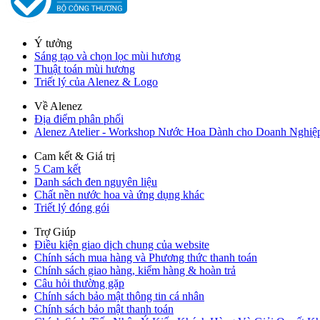
Ý tưởng
Sáng tạo và chọn lọc mùi hương
Thuật toán mùi hương
Triết lý của Alenez & Logo
Về Alenez
Địa điểm phân phối
Alenez Atelier - Workshop Nước Hoa Dành cho Doanh Nghiệ
Cam kết & Giá trị
5 Cam kết
Danh sách đen nguyên liệu
Chất nền nước hoa và ứng dụng khác
Triết lý đóng gói
Trợ Giúp
Điều kiện giao dịch chung của website
Chính sách mua hàng và Phương thức thanh toán
Chính sách giao hàng, kiểm hàng & hoàn trả
Câu hỏi thường gặp
Chính sách bảo mật thông tin cá nhân
Chính sách bảo mật thanh toán