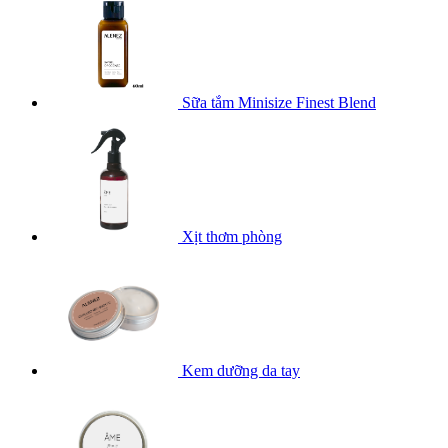
Sữa tắm Minisize Finest Blend
Xịt thơm phòng
Kem dưỡng da tay