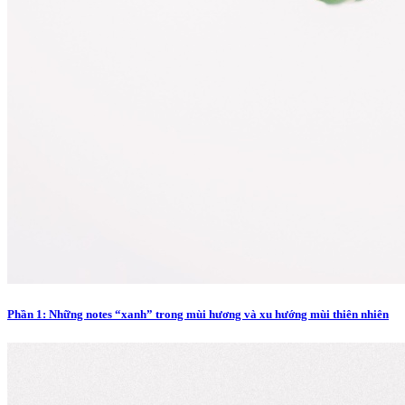
Phần 1: Những notes “xanh” trong mùi hương và xu hướng mùi thiên nhiên