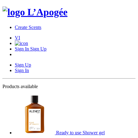
Create Scents
VI
Sign In
Sign Up
Sign Up
Sign In
Products available
Ready to use Shower gel