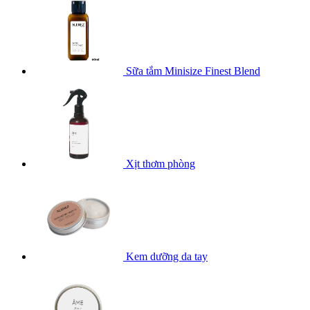
Sữa tắm Minisize Finest Blend
Xịt thơm phòng
Kem dưỡng da tay