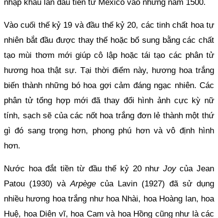
nhập khẩu lần đầu tiên từ Mexico vào những năm 1500.
Vào cuối thế kỷ 19 và đầu thế kỷ 20, các tinh chất hoa tự 
nhiên bắt đầu được thay thế hoặc bổ sung bằng các chất 
tạo mùi thơm mới giúp cô lập hoặc tái tạo các phân tử 
hương hoa thật sự. Tại thời điểm này, hương hoa trắng 
biến thành những bó hoa gợi cảm đáng ngạc nhiên. Các 
phân tử tổng hợp mới đã thay đổi hình ảnh cực kỳ nữ 
tính, sạch sẽ của các nốt hoa trắng đơn lẻ thành một thứ 
gì đó sang trọng hơn, phong phú hơn và vô định hình 
hơn.
Nước hoa đắt tiền từ đầu thế kỷ 20 như 
Joy 
của Jean 
Patou (1930) và 
Arpège 
của Lavin (1927) đã sử dụng 
nhiều hương hoa trắng như hoa Nhài, hoa Hoàng lan, hoa 
Huệ, hoa Diên vĩ, hoa Cam và hoa Hồng cũng như là các 