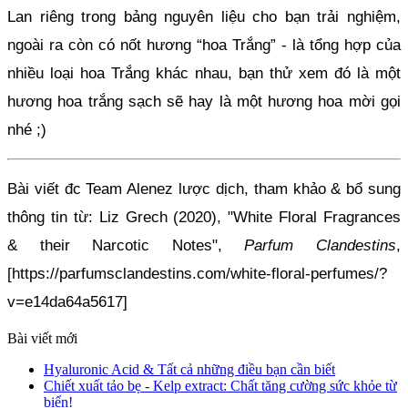
Lan riêng trong bảng nguyên liệu cho bạn trải nghiệm, 
ngoài ra còn có nốt hương “hoa Trắng” - là tổng hợp của 
nhiều loại hoa Trắng khác nhau, bạn thử xem đó là một 
hương hoa trắng sạch sẽ hay là một hương hoa mời gọi 
nhé ;)
Bài viết đc Team Alenez lược dịch, tham khảo & bổ sung 
thông tin từ: Liz Grech (2020), "White Floral Fragrances 
& their Narcotic Notes", 
Parfum Clandestins
, 
[
https://parfumsclandestins.com/white-floral-perfumes/?
v=e14da64a5617
]
Bài viết mới
Hyaluronic Acid & Tất cả những điều bạn cần biết
Chiết xuất tảo bẹ - Kelp extract: Chất tăng cường sức khỏe từ
biển!