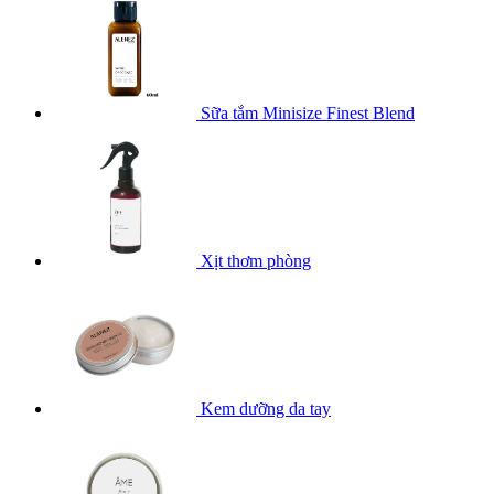
Sữa tắm Minisize Finest Blend
Xịt thơm phòng
Kem dưỡng da tay