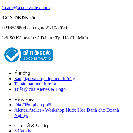
Team@scentsvortex.com
GCN ĐKDN số:
0316548804 cấp ngày 21/10/2020
bởi Sở Kế hoạch và Đầu tư Tp. Hồ Chí Minh
Ý tưởng
Sáng tạo và chọn lọc mùi hương
Thuật toán mùi hương
Triết lý của Alenez & Logo
Về Alenez
Địa điểm phân phối
Alenez Atelier - Workshop Nước Hoa Dành cho Doanh
Nghiệp
Cam kết & Giá trị
5 Cam kết